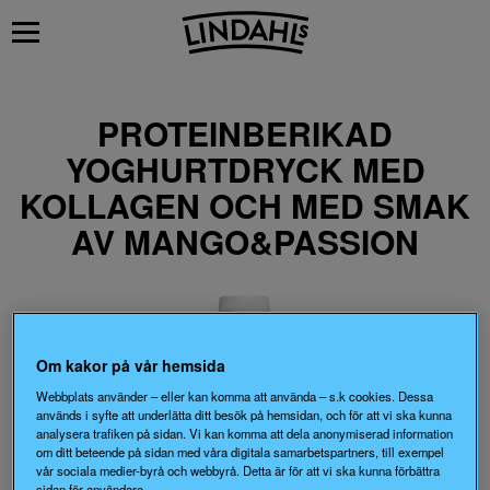
PROTEINBERIKAD
YOGHURTDRYCK MED
KOLLAGEN OCH MED SMAK
AV MANGO&PASSION
Om kakor på vår hemsida
Webbplats använder – eller kan komma att använda – s.k cookies. Dessa
används i syfte att underlätta ditt besök på hemsidan, och för att vi ska kunna
analysera trafiken på sidan. Vi kan komma att dela anonymiserad information
om ditt beteende på sidan med våra digitala samarbetspartners, till exempel
vår sociala medier-byrå och webbyrå. Detta är för att vi ska kunna förbättra
sidan för användare.