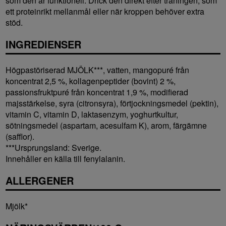
som den är funktionell. Drick den direkt efter träningen, som
ett proteinrikt mellanmål eller när kroppen behöver extra
stöd.
INGREDIENSER
Högpastöriserad MJÖLK***, vatten, mangopuré från
koncentrat 2,5 %, kollagenpeptider (bovint) 2 %,
passionsfruktpuré från koncentrat 1,9 %, modifierad
majsstärkelse, syra (citronsyra), förtjockningsmedel (pektin),
vitamin C, vitamin D, laktasenzym, yoghurtkultur,
sötningsmedel (aspartam, acesulfam K), arom, färgämne
(safflor).
***Ursprungsland: Sverige.
Innehåller en källa till fenylalanin.
ALLERGENER
Mjölk*