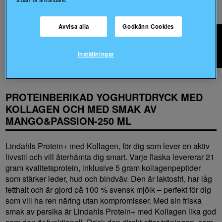
Avvisa alla
Godkänn Cookies
Fråga oss
Produkter
Drickbart
Proteinberikad yoghurtdryck med kollagen och med smak av
Inställningar
Mango&Passion-250 ml
PROTEINBERIKAD YOGHURTDRYCK MED
KOLLAGEN OCH MED SMAK AV
MANGO&PASSION-250 ML
Lindahls Protein+ med Kollagen, för dig som lever en aktiv
livvstil och vill återhämta dig smart. Varje flaska levererar 21
gram kvalitetsprotein, inklusive 5 gram kollagenpeptider
som stärker leder, hud och bindväv. Den är laktosfri, har låg
fetthalt och är gjord på 100 % svensk mjölk – perfekt för dig
som vill ha ren näring utan kompromisser. Med sin friska
smak av persika är Lindahls Protein+ med Kollagen lika god