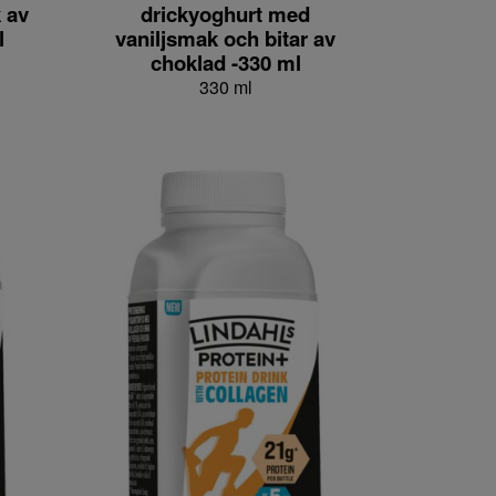
 av
drickyoghurt med
l
vaniljsmak och bitar av
choklad -330 ml
330 ml