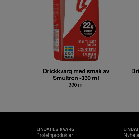
Drickkvarg med smak av
Dr
Smultron -330 ml
330 ml
LINDAHLS KVARG
LINDA
Proteinprodukter
Nyhete