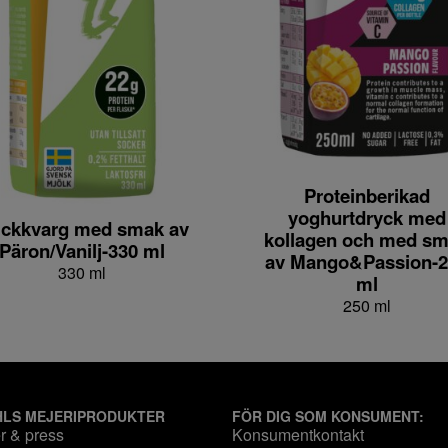
Proteinberikad
yoghurtdryck med
ickkvarg med smak av
kollagen och med s
Päron/Vanilj-330 ml
av Mango&Passion-2
330 ml
ml
250 ml
HLS MEJERIPRODUKTER
FÖR DIG SOM KONSUMENT:
r & press
Konsumentkontakt