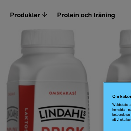
Produkter
Protein och träning
Om kakor
Webbplats an
hemsidan, oc
beteende på 
att vi ska ku