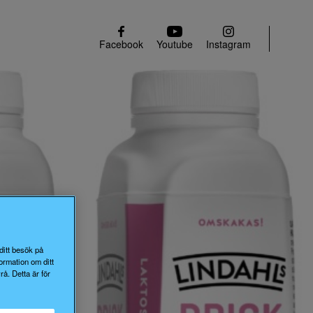
Facebook
Youtube
Instagram
ditt besök på
ormation om ditt
å. Detta är för