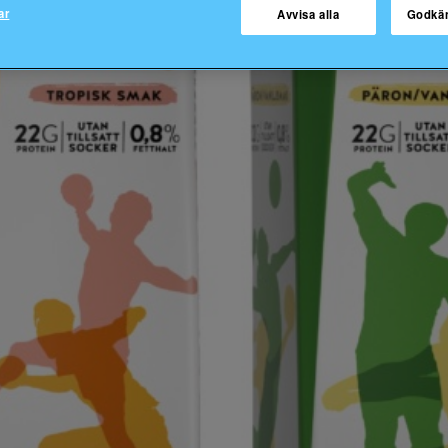
ar
Avvisa alla
Godkä